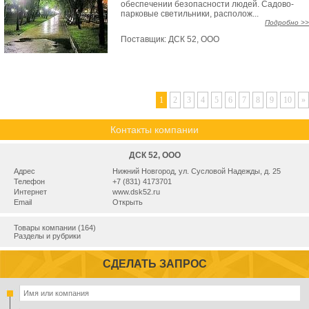
обеспечении безопасности людей. Садово-
парковые светильники, располож...
Подробно >>
Поставщик:
ДСК 52, ООО
1
2
3
4
5
6
7
8
9
10
»
Контакты компании
ДСК 52, ООО
Адрес
Нижний Новгород, ул. Сусловой Надежды, д. 25
Телефон
+7 (831) 4173701
Интернет
www.dsk52.ru
Email
Открыть
Товары компании (164)
Разделы и рубрики
СДЕЛАТЬ ЗАПРОС