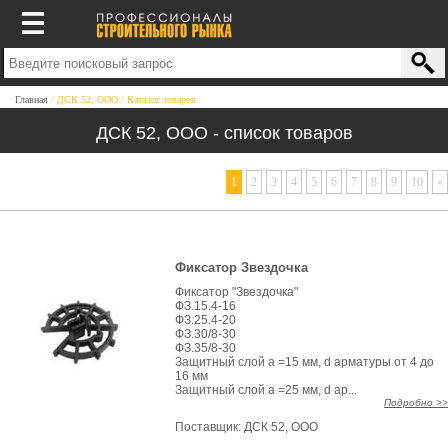
Главная
ДСК 52, ООО
Каталог товаров
ДСК 52, ООО - список товаров
1
2
3
4
5
6
7
8
9
10
»
Фиксатор Звездочка
Фиксатор "Звездочка"
ФЗ.15.4-16
ФЗ.25.4-20
ФЗ.30/8-30
ФЗ.35/8-30
Защитный слой а =15 мм, d арматуры от 4 до
16 мм
Защитный слой а =25 мм, d ар...
Подробно >>
Поставщик:
ДСК 52, ООО