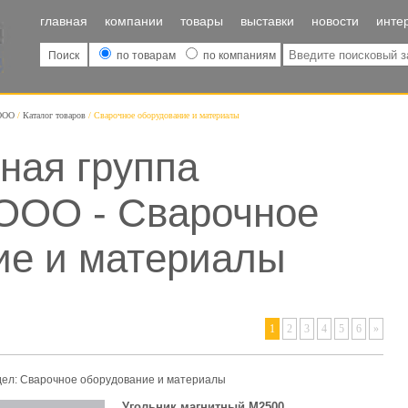
главная
компании
товары
выставки
новости
инте
Поиск
по товарам
по компаниям
ООО
Каталог товаров
Сварочное оборудование и материалы
ая группа
ОО - Сварочное
ие и материалы
1
2
3
4
5
6
»
дел:
Сварочное оборудование и материалы
Угольник магнитный M2500