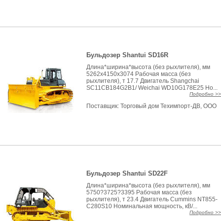
Бульдозер Shantui SD16R
Длина*ширина*высота (без рыхлителя), мм
5262x4150x3074 Рабочая масса (без
рыхлителя), т 17.7 Двигатель Shangchai
SC11CB184G2B1/ Weichai WD10G178E25 Но...
Подробно >>
Поставщик:
Торговый дом Техимпорт-ДВ, ООО
Бульдозер Shantui SD22F
Длина*ширина*высота (без рыхлителя), мм
5750?3725?3395 Рабочая масса (без
рыхлителя), т 23.4 Двигатель Cummins NT855-
C280S10 Номинальная мощность, кВ/...
Подробно >>