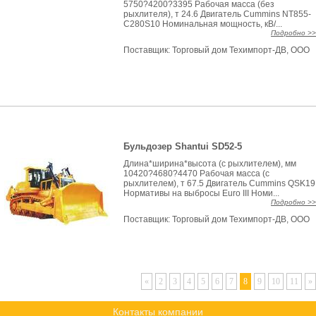
5750?4200?3395 Рабочая масса (без
рыхлителя), т 24.6 Двигатель Cummins NT855-
C280S10 Номинальная мощность, кВ/...
Подробно >>
Поставщик:
Торговый дом Техимпорт-ДВ, ООО
Бульдозер Shantui SD52-5
Длина*ширина*высота (с рыхлителем), мм
10420?4680?4470 Рабочая масса (с
рыхлителем), т 67.5 Двигатель Cummins QSK19
Нормативы на выбросы Euro III Номи...
Подробно >>
Поставщик:
Торговый дом Техимпорт-ДВ, ООО
«
2
3
4
5
6
7
8
9
10
11
»
Контакты компании