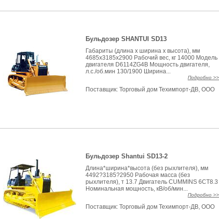
Бульдозер SHANTUI SD13
Габариты (длина х ширина х высота), мм
4685x3185х2900 Рабочий вес, кг 14000 Модель
двигателя D6114ZG4B Мощность двигателя,
л.с./об.мин 130/1900 Ширина...
Подробно >>
Поставщик:
Торговый дом Техимпорт-ДВ, ООО
Бульдозер Shantui SD13-2
Длина*ширина*высота (без рыхлителя), мм
4492?3185?2950 Рабочая масса (без
рыхлителя), т 13.7 Двигатель CUMMINS 6CT8.3
Номинальная мощность, кВ/об/мин...
Подробно >>
Поставщик:
Торговый дом Техимпорт-ДВ, ООО