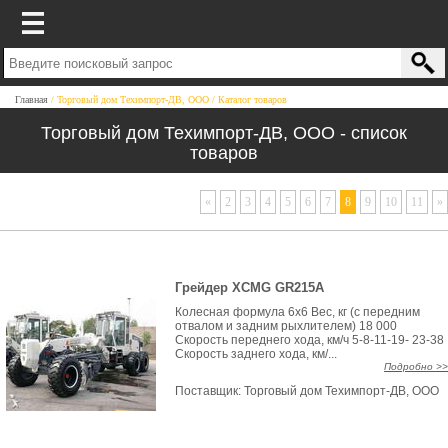
Главная
Торговый дом Техимпорт-ДВ, ООО
Каталог товаров
Торговый дом Техимпорт-ДВ, ООО - список
товаров
«
2
3
4
5
6
7
8
9
10
11
»
Грейдер XCMG GR215A
Колесная формула 6х6 Вес, кг (с передним
отвалом и задним рыхлителем) 18 000
Скорость переднего хода, км/ч 5-8-11-19- 23-38
Скорость заднего хода, км/...
Подробно >>
Поставщик:
Торговый дом Техимпорт-ДВ, ООО