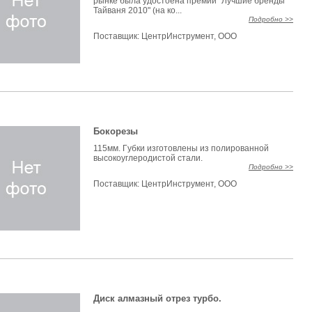
рынке была удостоена премии "Лучшие бренды
Тайваня 2010" (на ко...
Подробно >>
Поставщик:
ЦентрИнструмент, ООО
Бокорезы
115мм. Гyбки изготовлeны из полированной
высокоуглеродистой стали.
Подробно >>
Поставщик:
ЦентрИнструмент, ООО
Диск алмазный отрез турбо.