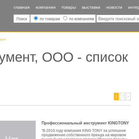
главная
компании
товары
выставки
новости
инте
Поиск
по товарам
по компаниям
аров
умент, ООО - список
1
2
»
Профессиональный инструмент KINGTONY
"В 2010 году компания KING TONY за успешное
продвижение собственного бренда на мировом